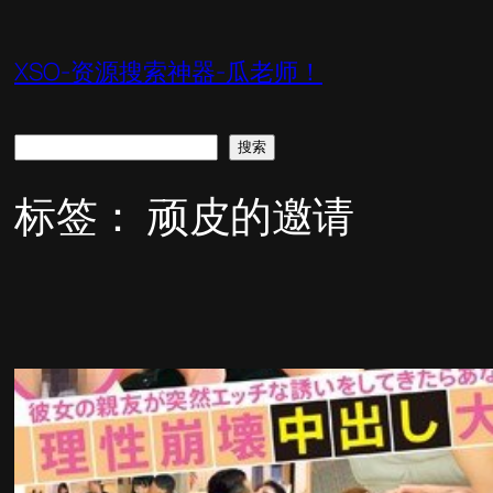
跳
至
XSO-资源搜索神器-瓜老师！
内
容
搜
搜索
索
标签：
顽皮的邀请