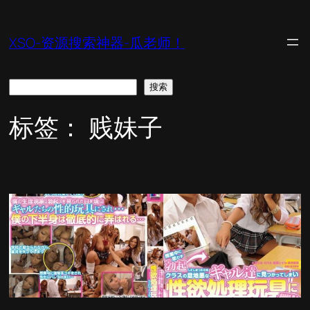
跳
至
XSO-资源搜索神器-瓜老师！
内
容
搜
搜索
索
标签：
贱妹子