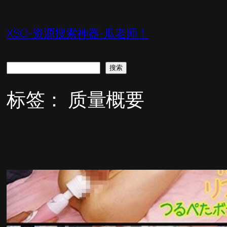
跳
至
XSO-资源搜索神器-瓜老师！
内
容
搜
搜索
索
标签：
质量概要