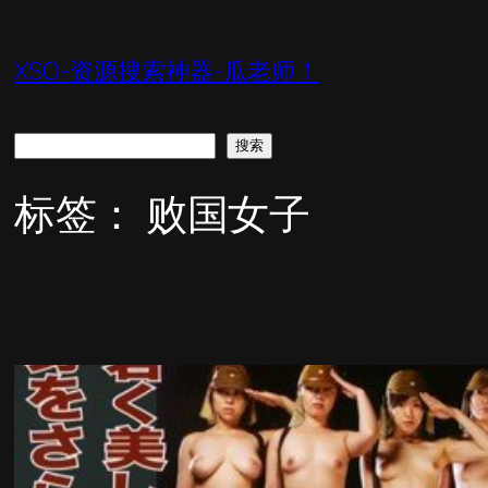
跳
至
XSO-资源搜索神器-瓜老师！
内
容
搜
搜索
索
标签：
败国女子