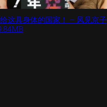
体献给这具身体的国家！ – 风见京子
9.84MB