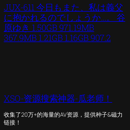
JUX-611 今日もまた、私は義父
に抱かれるのでしょうか…。 谷
原ゆき 1.50GB 971.19MB
367.9MB 1.21GB 1.16GB 907.2
XSO-资源搜索神器-瓜老师！
收集了20万+的海量的AV资源，提供种子&磁力
链接！