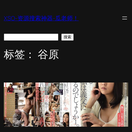
跳
至
XSO-资源搜索神器-瓜老师！
内
容
搜
搜索
索
标签：
谷原