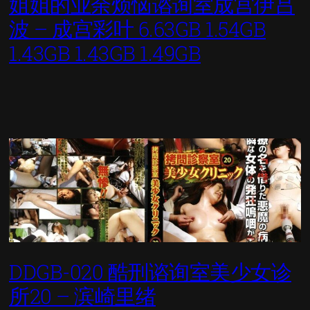
姐姐的业余烦恼谘询室成宫伊吕
波 – 成宫彩叶 6.63GB 1.54GB
1.43GB 1.43GB 1.49GB
DDGB-020 酷刑谘询室美少女诊
所20 – 滨崎里绪