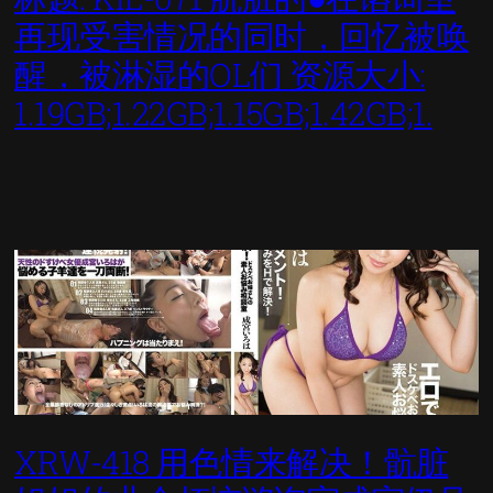
再现受害情况的同时，回忆被唤
醒，被淋湿的OL们 资源大小:
1.19GB;1.22GB;1.15GB;1.42GB;1.
XRW-418 用色情来解决！骯脏