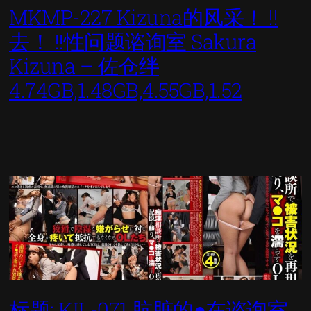
MKMP-227 Kizuna的风采！ !!
去！ !!性问题谘询室 Sakura
Kizuna – 佐仓绊
4.74GB,1.48GB,4.55GB,1.52
标题: KIL-071 肮脏的●在谘询室