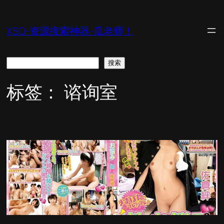
跳
至
XSO-资源搜索神器-瓜老师！
内
容
搜
搜索
索
标签：
谘询室