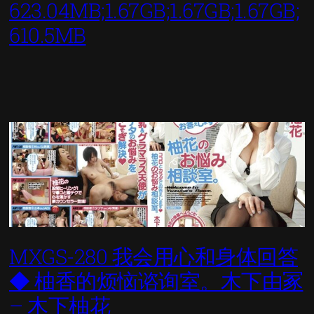
623.04MB;1.67GB;1.67GB;1.67GB;
610.5MB
MXGS-280 我会用心和身体回答
◆ 柚香的烦恼谘询室。木下由冢
– 木下柚花