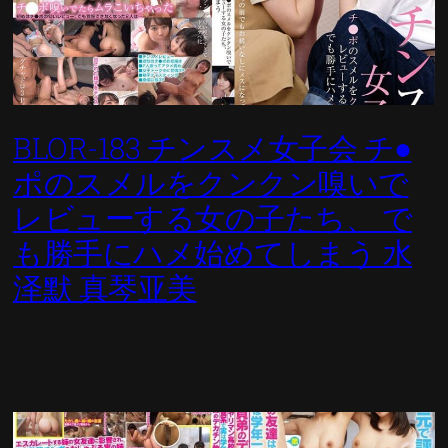
BLOR-183 チンスメ女子会 チ●
ポのスメルをクンクン嗅いで
レビューする女の子たち、 で
も勝手にハメ始めてしまう 水
泽默 真琴亚美