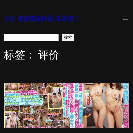
跳
至
XSO-资源搜索神器-瓜老师！
内
容
搜
搜索
索
标签：
评价