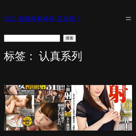
跳
至
XSO-资源搜索神器-瓜老师！
内
容
搜
搜索
索
标签：
认真系列