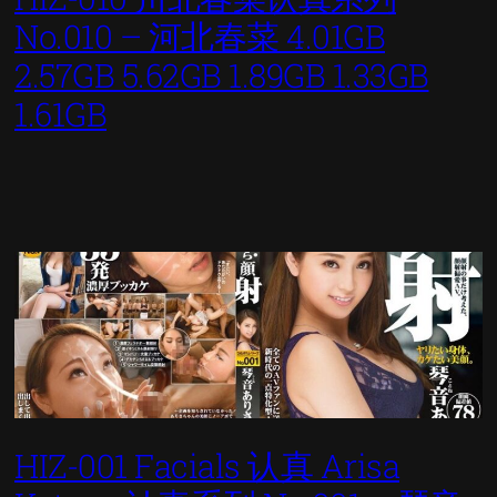
No.010 – 河北春菜 4.01GB
2.57GB 5.62GB 1.89GB 1.33GB
1.61GB
HIZ-001 Facials 认真 Arisa