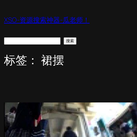
跳
至
XSO-资源搜索神器-瓜老师！
内
容
搜
搜索
索
标签：
裙摆