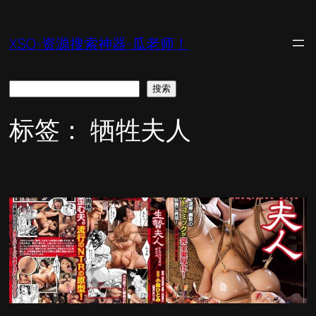
跳
至
XSO-资源搜索神器-瓜老师！
内
容
搜
搜索
索
标签：
牺牲夫人