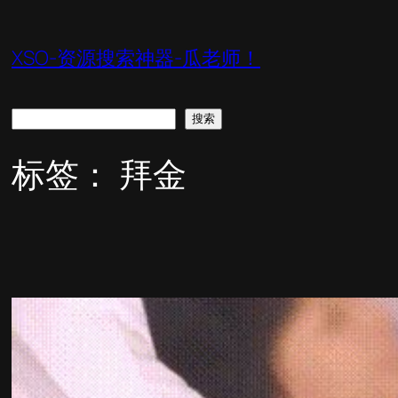
跳
至
XSO-资源搜索神器-瓜老师！
内
容
搜
搜索
索
标签：
拜金