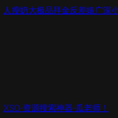
人瘦奶大极品拜金反差婊广深
XSO-资源搜索神器-瓜老师！