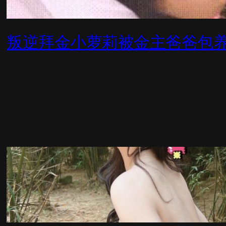
叛逆拜金小萝莉被金主爸爸包养 