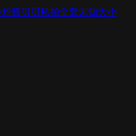
小粉酱贝贝私拍全套未知大小