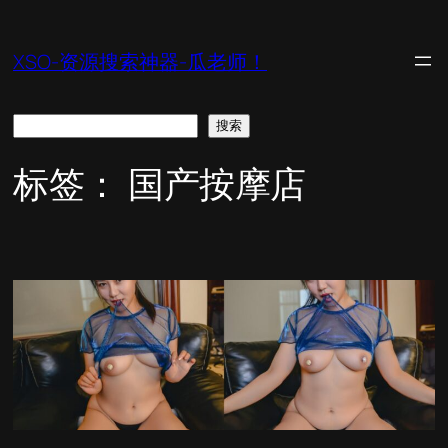
跳
至
XSO-资源搜索神器-瓜老师！
内
容
搜
搜索
索
标签：
国产按摩店