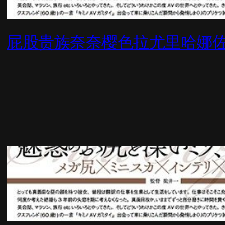
屁股贵族奈奈樱色拉尤里哈娜