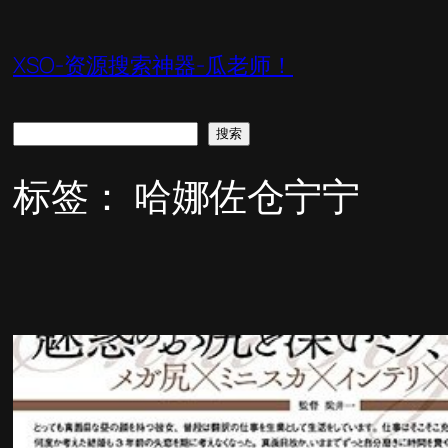
跳
至
XSO-资源搜索神器-瓜老师！
内
容
搜
搜索
索
标签：
哈娜佐仓宁宁