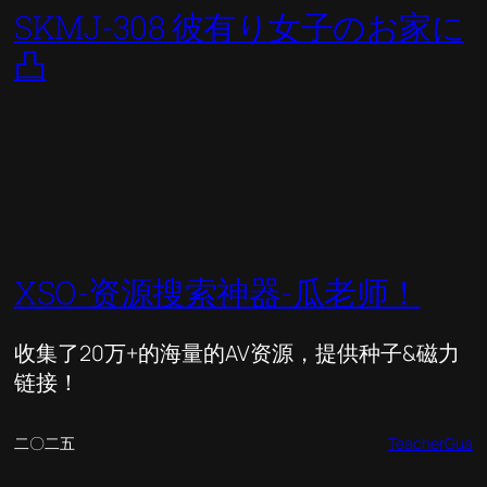
SKMJ-308 彼有り女子のお家に
凸
XSO-资源搜索神器-瓜老师！
收集了20万+的海量的AV资源，提供种子&磁力
链接！
二〇二五
TeacherGua