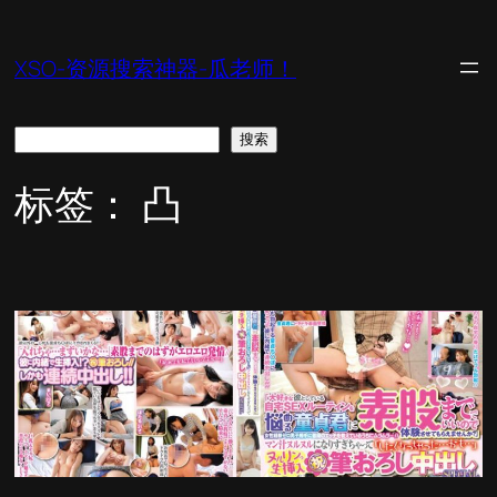
跳
至
XSO-资源搜索神器-瓜老师！
内
容
搜
搜索
索
标签：
凸