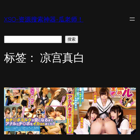
跳
至
XSO-资源搜索神器-瓜老师！
内
容
搜
搜索
索
标签：
凉宫真白