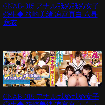
GNAB-015 アナル舐め舐め女子
◎生◆ 筱崎美绪 凉宫真白 八寻
麻衣
GNAB-015 アナル舐め舐め女子
◎生◆ 筱崎美绪 凉宫真白 八寻