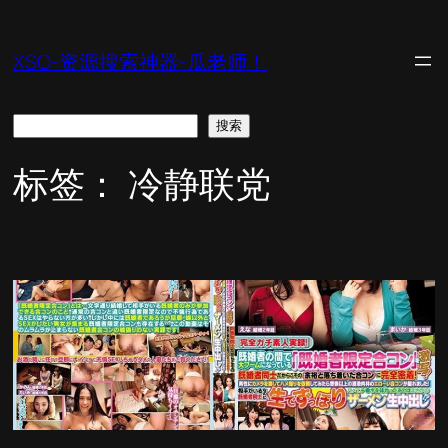
跳
至
XSO-资源搜索神器-瓜老师！
内
容
搜
搜索
索
标签：
冷静联党