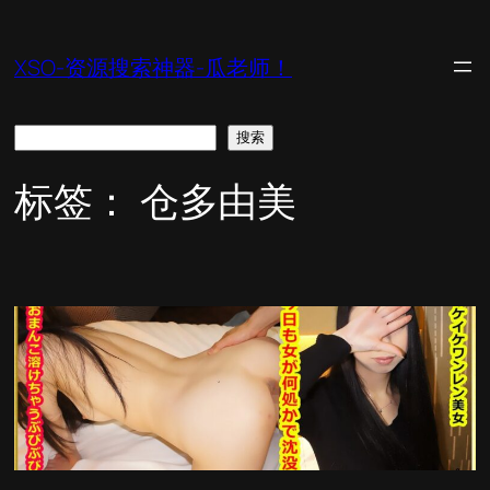
跳
至
XSO-资源搜索神器-瓜老师！
内
容
搜
搜索
索
标签：
仓多由美