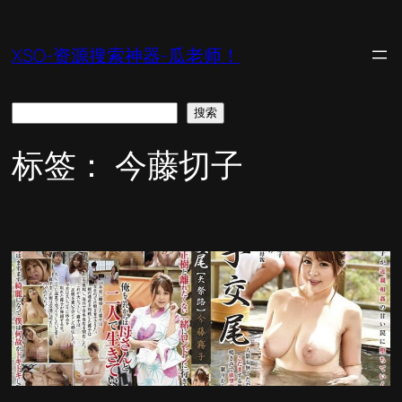
跳
至
XSO-资源搜索神器-瓜老师！
内
容
搜
搜索
索
标签：
今藤切子