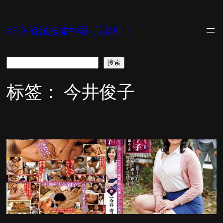
跳
至
XSO-资源搜索神器-瓜老师！
内
容
搜
搜索
索
标签：
今井俊子