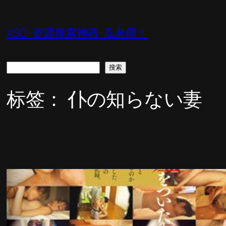
跳
至
XSO-资源搜索神器-瓜老师！
内
容
搜
搜索
索
标签：
仆の知らない妻