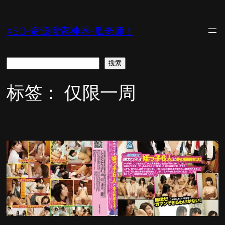
跳
至
XSO-资源搜索神器-瓜老师！
内
容
搜
搜索
索
标签：
仅限一周