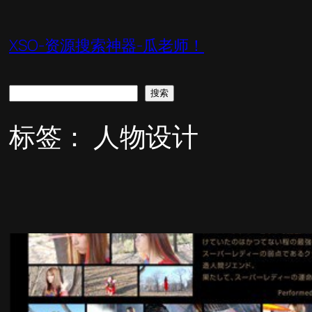
跳
至
XSO-资源搜索神器-瓜老师！
内
容
搜
搜索
索
标签：
人物设计