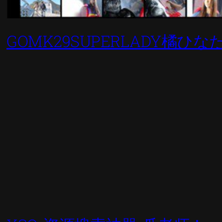
GOMK29SUPERLADY橘ひな