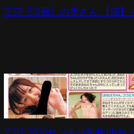
IESP-531丽しの奥さん 【四】
YSN17920センチ少年井川ゆい