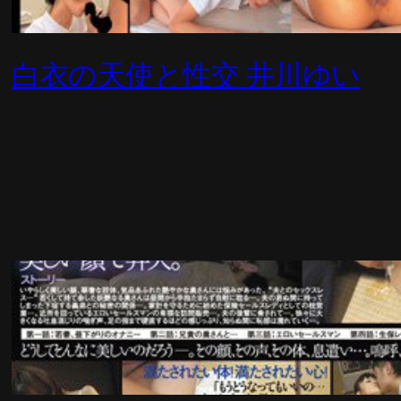
白衣の天使と性交 井川ゆい