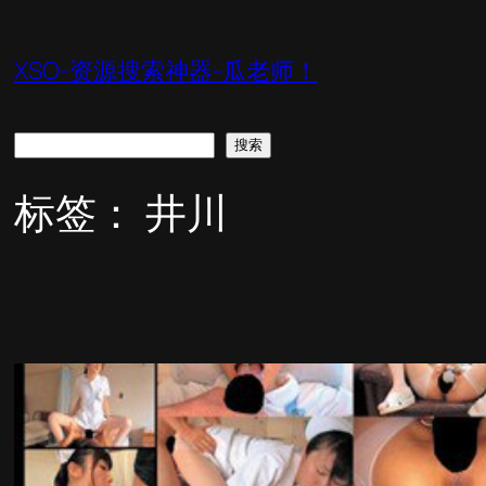
跳
至
XSO-资源搜索神器-瓜老师！
内
容
搜
搜索
索
标签：
井川