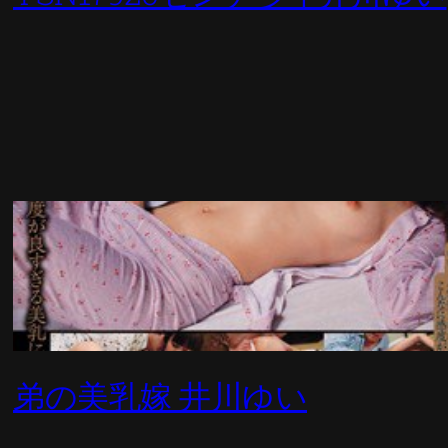
弟の美乳嫁 井川ゆい