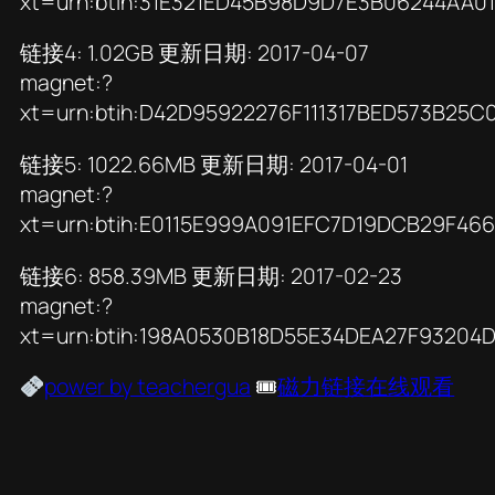
xt=urn:btih:31E321ED45B98D9D7E3B06244AA01
链接4: 1.02GB 更新日期: 2017-04-07
magnet:?
xt=urn:btih:D42D95922276F111317BED573B25C
链接5: 1022.66MB 更新日期: 2017-04-01
magnet:?
xt=urn:btih:E0115E999A091EFC7D19DCB29F46
链接6: 858.39MB 更新日期: 2017-02-23
magnet:?
xt=urn:btih:198A0530B18D55E34DEA27F9320
power by teachergua
🎟
磁力链接在线观看