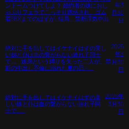
年3
ンドームつけてしよ？ 婚約者の妹におし
ゃぶりフェラでこっそり诱惑され、ゴム
月30
着SEXまでのはずが…结局、禁断浮気中出
日
2025
絶対に手を出してはイケナイはずの美し
年3
い姊と仆は血の繋がらない連れ子同士
で…。 姊弟という縛りを失った二人が、禁
月30
断の中出し不倫に溺れた夏の日―。
日
2025年
絶対に手を出してはイケナイはずの美
しい姊と仆は血の繋がらない连れ子同
3月30
士で…。
日