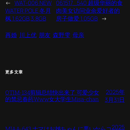
←
WAT-006 NEW
061517_540 超级华丽的食
WATER POLE 冬月
肉美女访问业余爱好者的
枫 1.62GB,3.8GB
房子做爱 1.05GB
→
再婚
川上优
朋友
森野雫
母亲
更多文章
2025年
OTIM-134剪辑总结快出来了 可爱少女
的禁忌春药Www女大学生Misa-chan
3月31日
2025
MIAA-643 ナマはお姊ちゃんに悪いからコ