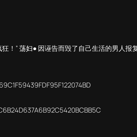
变得疯狂！” 荡妇● 因诬告而毁了自己生活的男人报
069C1F59439FDF95F122074BD
AAC6B24D637A6B92C5420BCBB5C