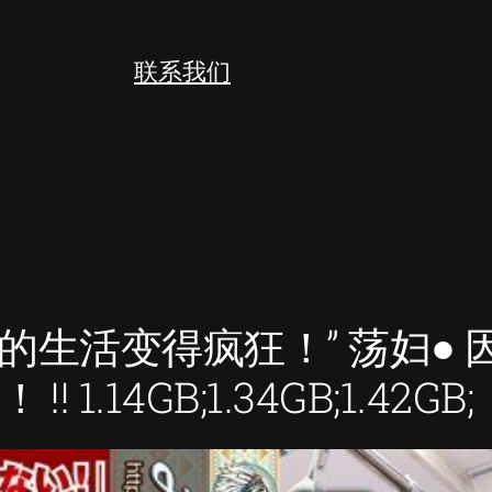
联系我们
我让你的生活变得疯狂！” 荡妇
14GB;1.34GB;1.42GB;