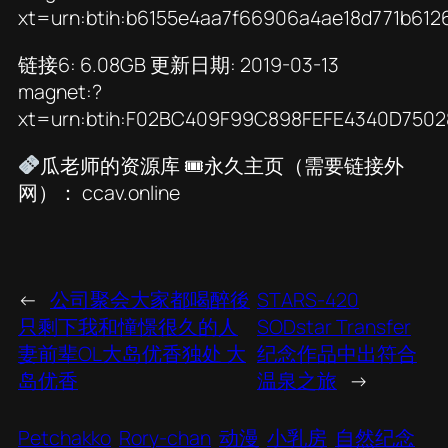
xt=urn:btih:b6155e4aa7f66906a4ae18d771b61
链接6: 6.08GB 更新日期: 2019-03-13
magnet:?
xt=urn:btih:F02BC409F99C898FEFE4340D750
瓜老师的资源库 🎟永久主页（需要链接外
网）： ccav.online
←
公司聚会大家都喝醉後
STARS-420
只剩下我和憧憬很久的人
SODstar Transfer
妻前辈OL大岛优香独处 大
纪念作品中出符合
岛优香
温泉之旅
→
Petchakko
Rory-chan
动漫
小乳房
自然纪念