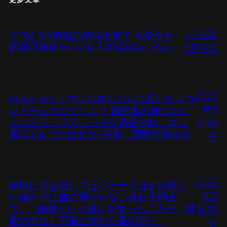
2025年
OTIM-134剪辑总结快出来了 可爱少女
的禁忌春药Www女大学生Misa-chan
3月31日
2025
MIAA-643 ナマはお姊ちゃんに悪いからコ
年3
ンドームつけてしよ？ 婚約者の妹におし
ゃぶりフェラでこっそり诱惑され、ゴム
月30
着SEXまでのはずが…结局、禁断浮気中出
日
2025
絶対に手を出してはイケナイはずの美し
年3
い姊と仆は血の繋がらない連れ子同士
で…。 姊弟という縛りを失った二人が、禁
月30
断の中出し不倫に溺れた夏の日―。
日