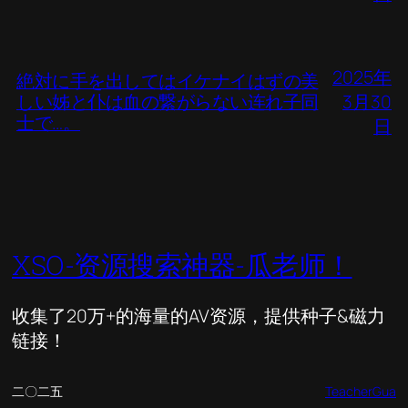
2025年
絶対に手を出してはイケナイはずの美
しい姊と仆は血の繋がらない连れ子同
3月30
士で…。
日
XSO-资源搜索神器-瓜老师！
收集了20万+的海量的AV资源，提供种子&磁力
链接！
二〇二五
TeacherGua