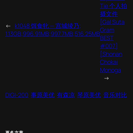
Tie 个人拍
摄文件
[Gal Suta
←
k1048 饵食牝 — 宫城绫乃;
Gram
1.13GB;996.91MB;997.7MB;516.25MB
BEST
#007]
[Shonan
Chokai
Monoga
→
DIGI-200
事原美优
有森凉
琴原美优
音乐对比
更多文章