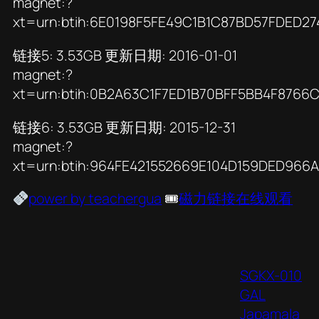
magnet:?
xt=urn:btih:6E0198F5FE49C1B1C87BD57FDED27
链接5: 3.53GB 更新日期: 2016-01-01
magnet:?
xt=urn:btih:0B2A63C1F7ED1B70BFF5BB4F8766
链接6: 3.53GB 更新日期: 2015-12-31
magnet:?
xt=urn:btih:964FE421552669E104D159DED966
power by teachergua
🎟
磁力链接在线观看
SGKX-010
GAL
Japamala